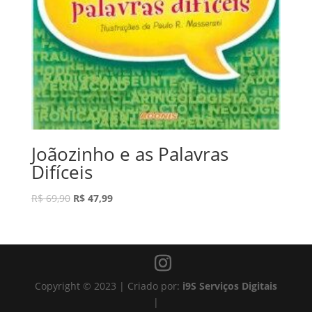
Joãozinho e as Palavras
Difíceis
R$
69,90
R$
47,99
Copyright
©
2023 | Criado por:
i9S Serviços Digitais
|