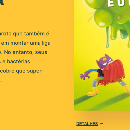
aroto que também é
a em montar uma liga
). No entanto, seus
 e bactérias
scobre que super-
.
DETALHES