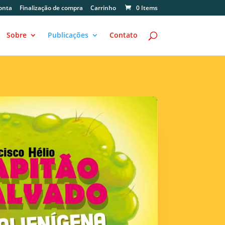
onta
Finalização de compra
Carrinho
0 Items
Sobre
Publicações
Contato