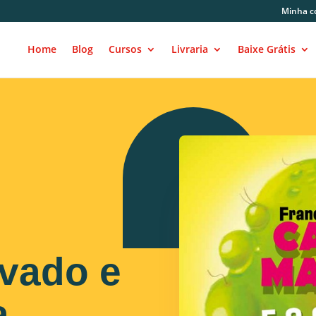
Minha c
Home
Blog
Cursos
Livraria
Baixe Grátis
lvado e
a