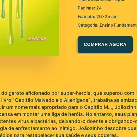
Páginas: 24
Formato: 20×25 cm
Categoria: Ensino Fundament
COMPRAR AGORA
 do garoto aficionado por super-heróis, que superou com in
 livro `Capitão Malvado e o Alienígena`, trabalha as amiza
ir um nome mais apropriado para o Capitão M…, Joãozinh
pensa em montar uma liga de heróis. No entanto, seus pl
istentes vírus e bactérias, deixando-o doente e obrigando-o
atégia de enfrentamento ao inimigo. Joãozinho descobre q
édios para restabelecer sua saúde e seus poderes.