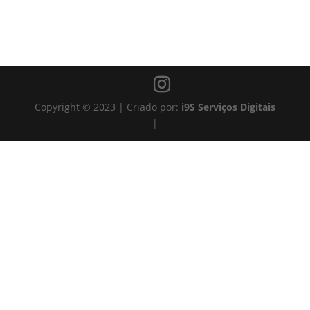
Copyright
©
2023 | Criado por:
i9S Serviços Digitais
|