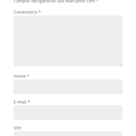
Campos obrigatórios são marcados com
*
Comentário
*
Nome
*
E-mail
*
Site