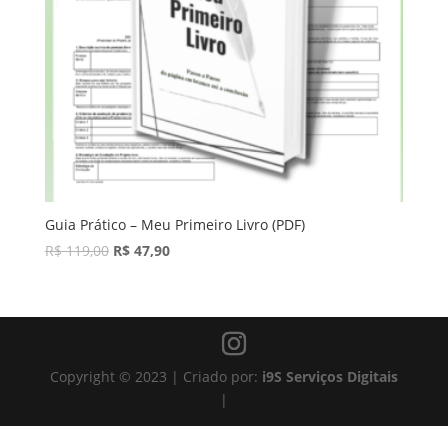
Guia Prático – Meu Primeiro Livro (PDF)
R$
119,00
R$
47,90
Copyright
©
2023 | Criado por:
i9S Serviços Digitais
|