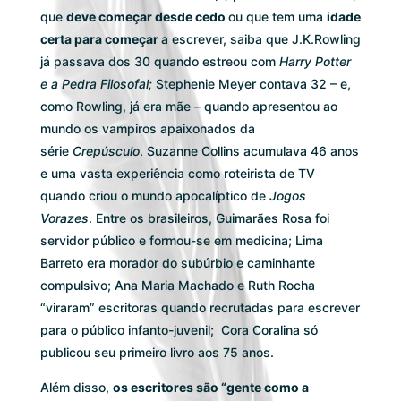
que
deve começar desde cedo
ou que tem uma
idade
certa para começar
a escrever, saiba que J.K.Rowling
já passava dos 30 quando estreou com
Harry Potter
e a Pedra Filosofal;
Stephenie Meyer contava 32 – e,
como Rowling, já era mãe – quando apresentou ao
mundo os vampiros apaixonados da
série
Crepúsculo
. Suzanne Collins acumulava 46 anos
e uma vasta experiência como roteirista de TV
quando criou o mundo apocalíptico de
Jogos
Vorazes
. Entre os brasileiros, Guimarães Rosa foi
servidor público e formou-se em medicina; Lima
Barreto era morador do subúrbio e caminhante
compulsivo; Ana Maria Machado e Ruth Rocha
“viraram” escritoras quando recrutadas para escrever
para o público infanto-juvenil; Cora Coralina só
publicou seu primeiro livro aos 75 anos.
Além disso,
os escritores são “gente como a