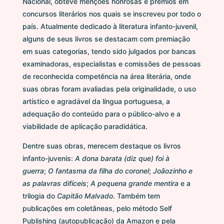
Nacional, obteve menções honrosas e prêmios em
concursos literários nos quais se inscreveu por todo o
país. Atualmente dedicado à literatura infanto-juvenil,
alguns de seus livros se destacam com premiação
em suas categorias, tendo sido julgados por bancas
examinadoras, especialistas e comissões de pessoas
de reconhecida competência na área literária, onde
suas obras foram avaliadas pela originalidade, o uso
artístico e agradável da língua portuguesa, a
adequação do conteúdo para o público-alvo e a
viabilidade de aplicação paradidática.
Dentre suas obras, merecem destaque os livros
infanto-juvenis:
A dona barata (diz que) foi à
guerra
;
O fantasma da filha do coronel
;
Joãozinho e
as palavras difíceis
;
A pequena grande mentira
e a
trilogia do
Capitão Malvado
. Também tem
publicações em coletâneas, pelo método Self
Publishing (autopublicação) da Amazon e pela