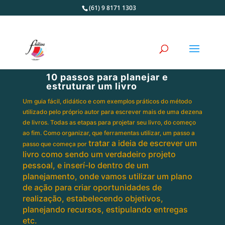
(61) 9 8171 1303
10 passos para planejar e
estruturar um livro
Um guia fácil, didático e com exemplos práticos do método
utilizado pelo próprio autor para escrever mais de uma dezena
de livros.
T
odas as etapas para projetar seu livro, do começo
ao fim. Como organizar, que ferramentas utilizar, um passo a
tratar a ideia de escrever um
passo que começa por
livro como sendo um verdadeiro projeto
pessoal, e inserí-lo dentro de um
planejamento, onde vamos utilizar um plano
de ação para criar oportunidades de
realização, estabelecendo objetivos,
planejando recursos, estipulando entregas
etc.